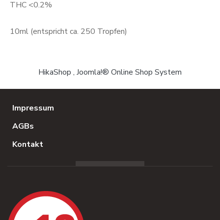
THC <0.2%
10ml (entspricht ca. 250 Tropfen)
HikaShop , Joomla!® Online Shop System
Impressum
AGBs
Kontakt